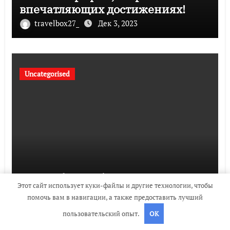
впечатляющих достижениях!
travelbox27_
Дек 3, 2023
Uncategorised
Биография Руби Роуз — успешная
Этот сайт использует куки-файлы и другие технологии, чтобы
музыкальная карьера, личная
помочь вам в навигации, а также предоставить лучший
жизнь и знаковые достижения
пользовательский опыт.
OK
travelbox27_
Дек 3, 2023