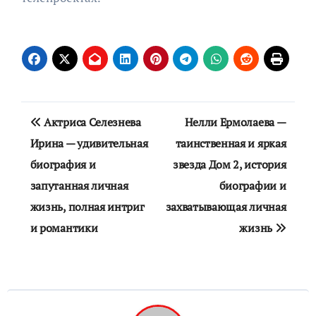
Навигация
Актриса Селезнева
Нелли Ермолаева —
по
Ирина — удивительная
таинственная и яркая
биография и
звезда Дом 2, история
записям
запутанная личная
биографии и
жизнь, полная интриг
захватывающая личная
и романтики
жизнь