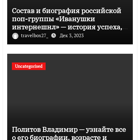
Состав и биография российской
поп-группы «Иванушки
интернешнл» — история успеха,
музыка и судьбы участников
travelbox27_
Дек 3, 2023
Uncategorised
Политов Владимир — узнайте все
о его биографии, возрасте и