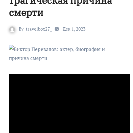
трагическая причина
смерти
By
travelbox27_
Дек 1, 2023