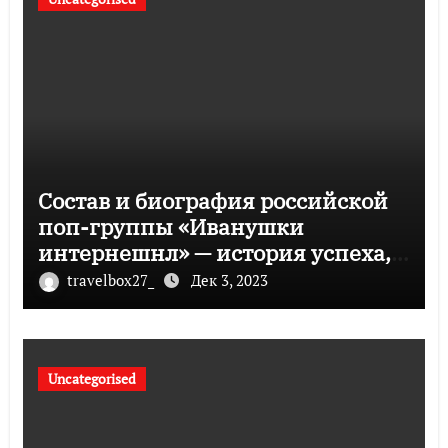
Состав и биография российской
поп-группы «Иванушки
интернешнл» — история успеха,
музыка и судьбы участников
travelbox27_
Дек 3, 2023
Uncategorised