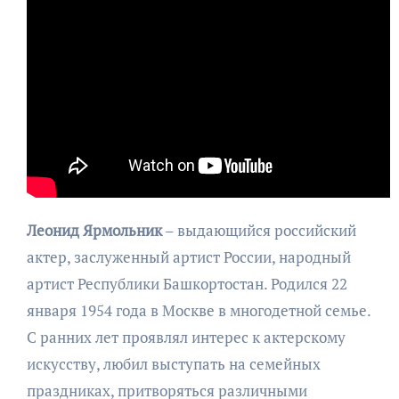
Леонид Ярмольник
– выдающийся российский
актер, заслуженный артист России, народный
артист Республики Башкортостан. Родился 22
января 1954 года в Москве в многодетной семье.
С ранних лет проявлял интерес к актерскому
искусству, любил выступать на семейных
праздниках, притворяться различными