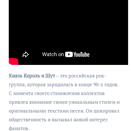
Князь Король и Шут
– это российская рок-
группа, которая зародилась в конце 90-х годов.
С момента своего становления коллектив
привлек внимание своим уникальным стилем и
оригинальными текстами песен. Он шокировал
общественность и вызывал живой интерес
фанатов.