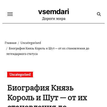
Перейти
к
vsemdari
содержанию
Дороги мира
Главная
Uncategorised
Биография Князь Король и Шут — от их становления до
легендарного статуса
Uncategorised
Биография Князь
Король и Шут — от их