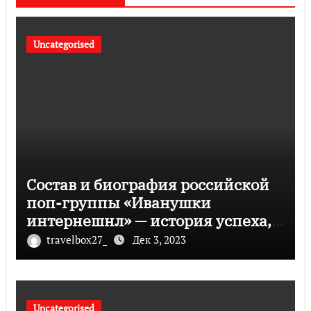
Uncategorised
Состав и биография российской
поп-группы «Иванушки
интернешнл» — история успеха,
музыка и судьбы участников
travelbox27_
Дек 3, 2023
Uncategorised