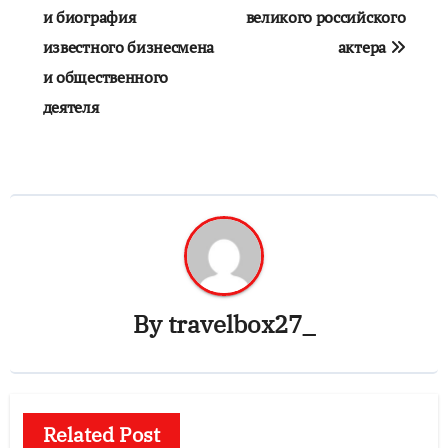
и биография
великого российского
записям
известного бизнесмена
актера
и общественного
деятеля
By
travelbox27_
Related Post