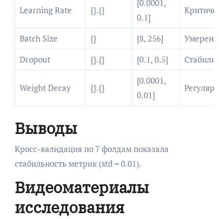
[0.0001,
Learning Rate
{}.{}
Критиче
0.1]
Batch Size
{}
[8, 256]
Умеренн
Dropout
{}.{}
[0.1, 0.5]
Стабили
[0.0001,
Weight Decay
{}.{}
Регуляр
0.01]
Выводы
Кросс-валидация по 7 фолдам показала
стабильность метрик (std = 0.01).
Видеоматериалы
исследования