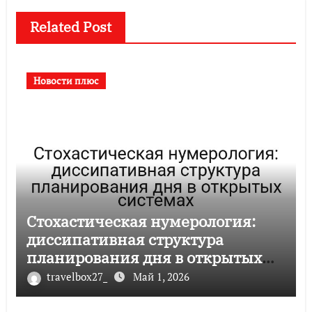
Related Post
Новости плюс
Стохастическая нумерология:
диссипативная структура
планирования дня в открытых
системах
travelbox27_
Май 1, 2026