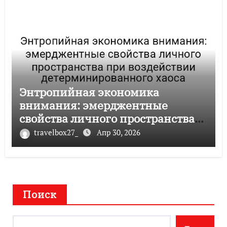
Энтропийная экономика
внимания: эмерджентные
свойства личного пространства
при воздействии
travelbox27_
Апр 30, 2026
детерминированного хаоса
Поиск