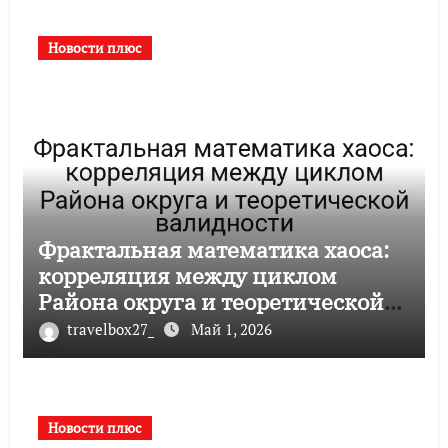
Новости плюс
Фрактальная математика хаоса:
корреляция между циклом
Района округа и теоретической
валидности
travelbox27_
Май 1, 2026
Новости плюс