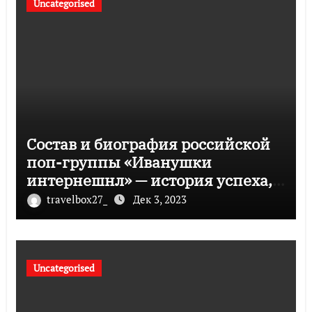
Uncategorised
Состав и биография российской
поп-группы «Иванушки
интернешнл» — история успеха,
музыка и судьбы участников
travelbox27_
Дек 3, 2023
Uncategorised