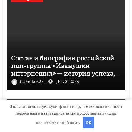
Состав и биография российской
поп-группы «Иванушки
интернешнл» — история успеха,
музыка и судьбы участников
travelbox27_
Дек 3, 2023
Этот сайт использует куки-файлы и другие технологии, чтобы
Uncategorised
помочь вам в навигации, а также предоставить лучший
пользовательский опыт.
OK