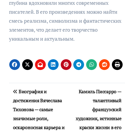
глубина вдохновили многих современных
писателей. В его произведениях можно найти
смесь реализма, символизма и фантастических
элементов, что делает его творчество
уникальным и актуальным.
Навигация
Биография и
Камиль Писсарро —
по
достижения Вячеслава
талантливый
Тихонова — самые
французский
записям
значимые роли,
художник, истинные
оскароносная карьера и
краски жизни в его