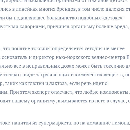
популярности избавления организма от токсинов детокс-
лись в линейках многих брендов, в том числе далеких о
если бы подавляющее большинство подобных «детокс»-
пустыми калориями, причиняя организму больше вреда,
, что понятие токсины определяется сегодня не менее
 основатель и директор нью-йоркского велнес-центра E
вально все в неправильных дозах может быть токсично д
е только в виде загрязняющих и химических веществ, н
 таких как глютен и лактоза, если речь идет о
им. При этом эксперт отмечает, что любые компоненты,
одят нашему организму, вымываются из него в случае, 
етокс-напитки из супермаркета, но на домашние лимона