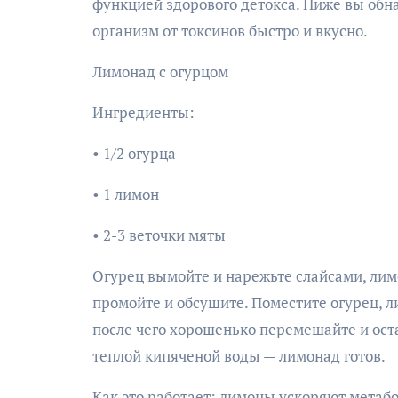
функцией здорового детокса. Ниже вы обна
организм от токсинов быстро и вкусно.
Лимонад с огурцом
Ингредиенты:
• 1/2 огурца
• 1 лимон
• 2-3 веточки мяты
Огурец вымойте и нарежьте слайсами, ли
промойте и обсушите. Поместите огурец, л
после чего хорошенько перемешайте и оста
теплой кипяченой воды — лимонад готов.
Как это работает: лимоны ускоряют метабо