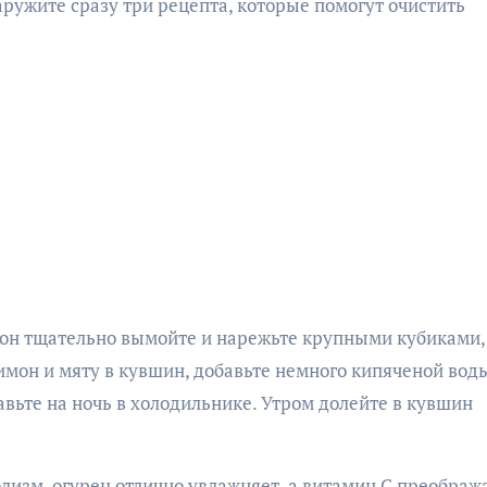
ружите сразу три рецепта, которые помогут очистить
мон тщательно вымойте и нарежьте крупными кубиками,
имон и мяту в кувшин, добавьте немного кипяченой вод
вьте на ночь в холодильнике. Утром долейте в кувшин
лизм, огурец отлично увлажняет, а витамин С преображ