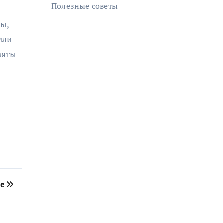
Полезные советы
ды,
или
мяты
ее