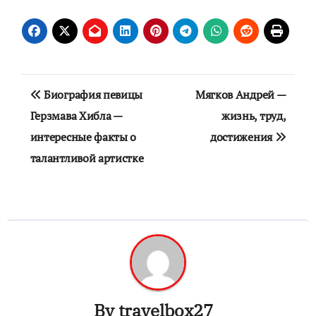
Навигация
Биография певицы
Мягков Андрей —
по
Герзмава Хибла —
жизнь, труд,
интересные факты о
достижения
записям
талантливой артистке
By
travelbox27_