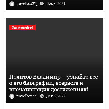
музыка и судьбы участников
travelbox27_
Дек 3, 2023
Uncategorised
Политов Владимир — узнайте все
о его биографии, возрасте и
впечатляющих достижениях!
travelbox27_
Дек 3, 2023