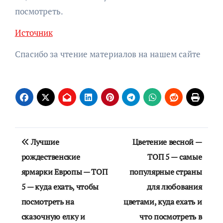
посмотреть.
Источник
Спасибо за чтение материалов на нашем сайте
Навигация
Лучшие
Цветение весной —
по
рождественские
ТОП 5 — самые
ярмарки Европы — ТОП
популярные страны
записям
5 — куда ехать, чтобы
для любования
посмотреть на
цветами, куда ехать и
сказочную елку и
что посмотреть в