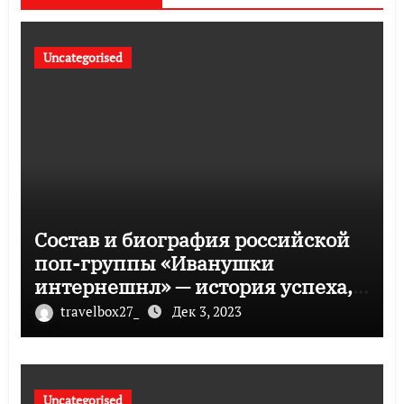
Uncategorised
Состав и биография российской
поп-группы «Иванушки
интернешнл» — история успеха,
музыка и судьбы участников
travelbox27_
Дек 3, 2023
Uncategorised