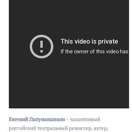
Евгений Папунаишвили
– талантливый
российский театральный режиссер, актер,