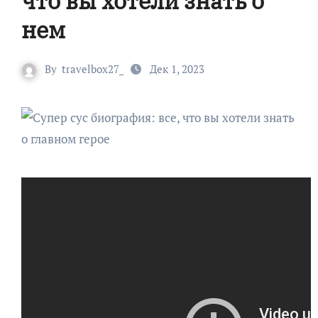
что вы хотели знать о
нем
By
travelbox27_
Дек 1, 2023