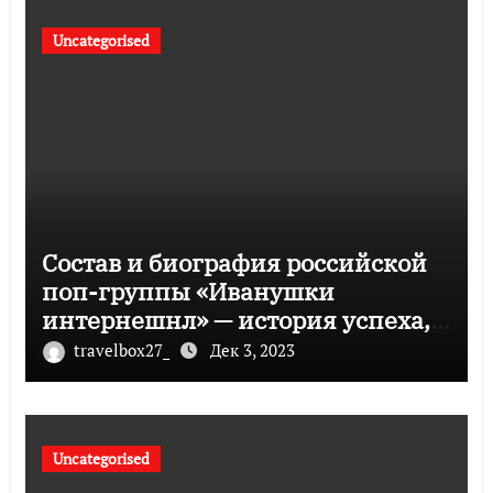
Uncategorised
Состав и биография российской
поп-группы «Иванушки
интернешнл» — история успеха,
музыка и судьбы участников
travelbox27_
Дек 3, 2023
Uncategorised