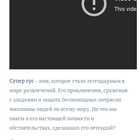
Супер сус
– имя, которое стало легендарным в
мире развлечений. Его приключения, сражения
с злодеями и защита беспомощных потрясли
миллионы людей по всему миру. Но что мы
знаем о его настоящей личности и
обстоятельствах, сделавших его легендой?