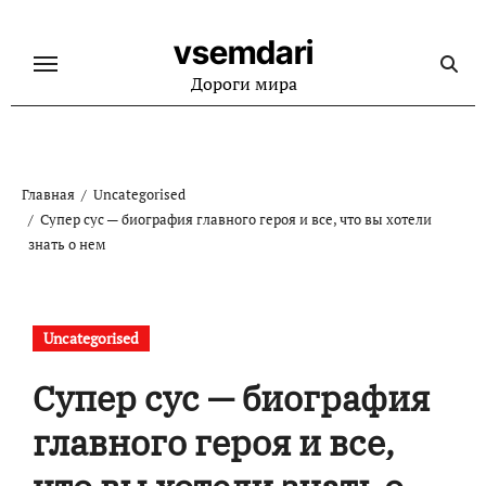
Перейти
к
vsemdari
содержанию
Дороги мира
Главная
Uncategorised
Супер сус — биография главного героя и все, что вы хотели
знать о нем
Uncategorised
Супер сус — биография
главного героя и все,