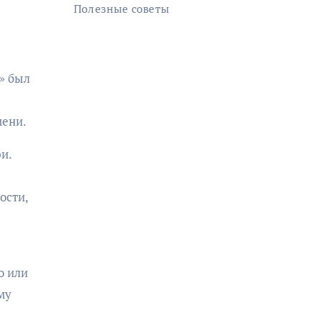
Полезные советы
» был
мени.
и.
ости,
о или
му