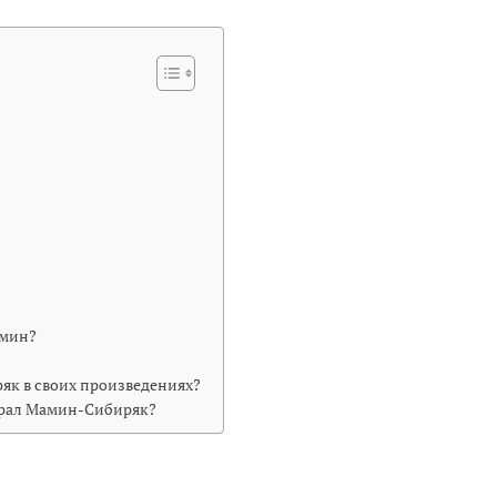
амин?
к в своих произведениях?
ыграл Мамин-Сибиряк?