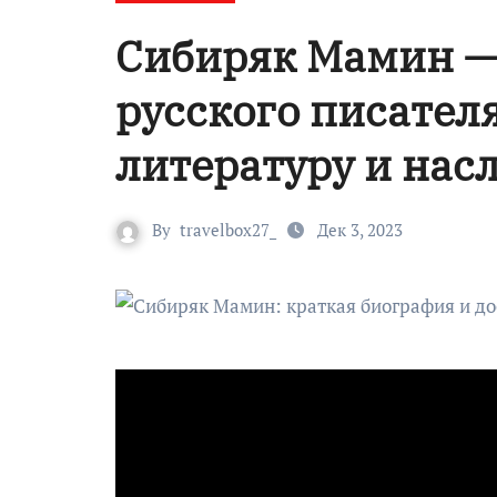
Сибиряк Мамин — 
русского писателя
литературу и нас
By
travelbox27_
Дек 3, 2023