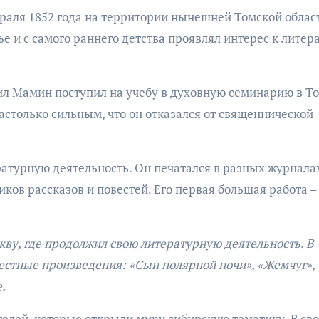
раля 1852 года на территории нынешней Томской облас
е и с самого раннего детства проявлял интерес к литер
л Мамин поступил на учебу в духовную семинарию в То
астолько сильным, что он отказался от священнической
атурную деятельность. Он печатался в разных журнала
иков рассказов и повестей. Его первая большая работа –
кву, где продолжил свою литературную деятельность. В
естные произведения: «Сын полярной ночи», «Жемчуг»,
.
лей, которые открыли миру сибирскую тематику. В св