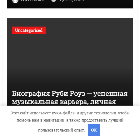
Uncategorised
Биография Руби Роуз — успешная
музыкальная карьера, личная
жизнь и знаковые достижения
Этот сайт использует куки-файлы и другие технологии, чтобы
travelbox27_
Дек 3, 2023
помочь вам в навигации, а также предоставить лучший
пользовательский опыт.
OK