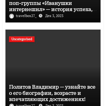
поп-группы «Иванушки
интернешнл» — история успеха,
музыка и судьбы участников
travelbox27_
Дек 3, 2023
Uncategorised
Политов Владимир — узнайте все
о его биографии, возрасте и
впечатляющих достижениях!
travelbox27_
Дек 3, 2023