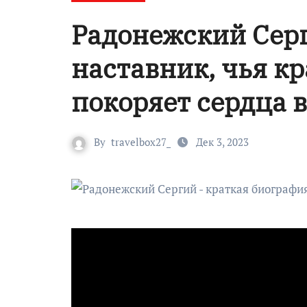
Радонежский Сер
наставник, чья к
покоряет сердца 
By
travelbox27_
Дек 3, 2023