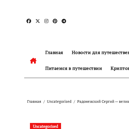
Перейти
к
содержанию
Главная
Новости для путешестве
Питаемся в путешествии
Криптов
Главная
Uncategorised
Радонежский Сергий — велик
Uncategorised