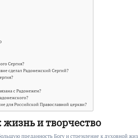
о
ого Сергия?
авие сделал Радонежский Сергий?
ергия?
вязана с Радонежем?
Радонежского?
ние для Российской Православной церкви?
 жизнь и творчество
большую преданность Богу и стремление к духовной жиз