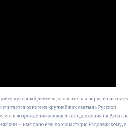
ийся духовный деятель, основатель и первый настояте
й считается одним из крупнейших святынь Русской
слуга в возрождении монашеского движения на Руси в 
онежский — имя дано ему по монастырю Радонежскому, в