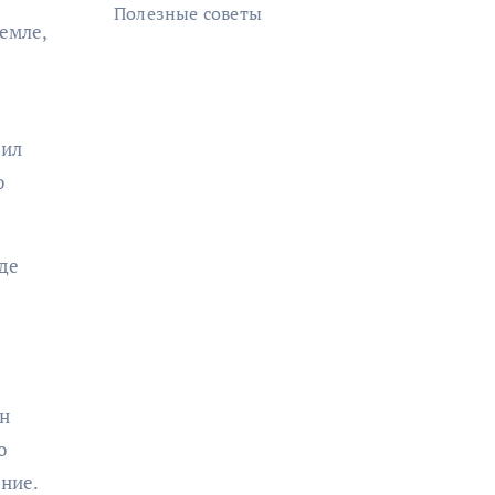
Полезные советы
емле,
вил
ю
де
Он
о
ение.