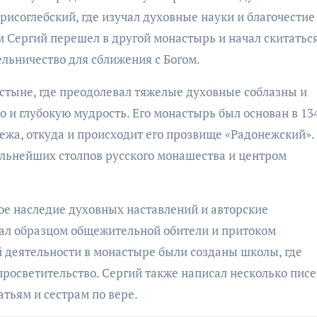
рисоглебский, где изучал духовные науки и благочестие
м Сергий перешел в другой монастырь и начал скитатьс
льничество для сближения с Богом.
устыне, где преодолевал тяжелые духовные соблазны и
 и глубокую мудрость. Его монастырь был основан в 13
нежа, откуда и происходит его прозвище «Радонежский».
льнейших столпов русского монашества и центром
кое наследие духовных наставлений и авторские
тал образцом общежительной обители и притоком
й деятельности в монастыре были созданы школы, где
росветительство. Сергий также написал несколько писе
атьям и сестрам по вере.