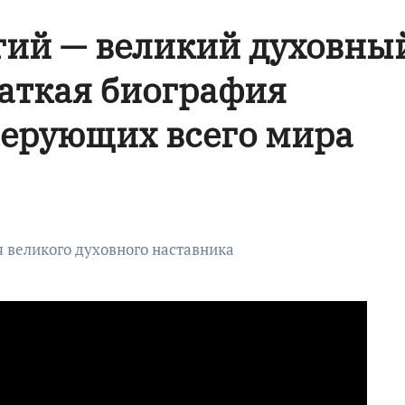
гий — великий духовны
раткая биография
верующих всего мира