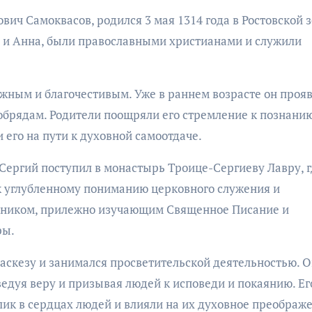
ич Самоквасов, родился 3 мая 1314 года в Ростовской з
ан и Анна, были православными христианами и служили
ожным и благочестивым. Уже в раннем возрасте он проя
обрядам. Родители поощряли его стремление к познани
его на пути к духовной самоотдаче.
 Сергий поступил в монастырь Троице-Сергиеву Лавру, г
к углубленному пониманию церковного служения и
чеником, прилежно изучающим Священное Писание и
ры.
 аскезу и занимался просветительской деятельностью. 
едуя веру и призывая людей к исповеди и покаянию. Ег
лик в сердцах людей и влияли на их духовное преображ