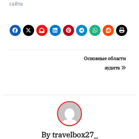
сайта
Навигация
Основные области
по
аудита
записям
By
travelbox27_