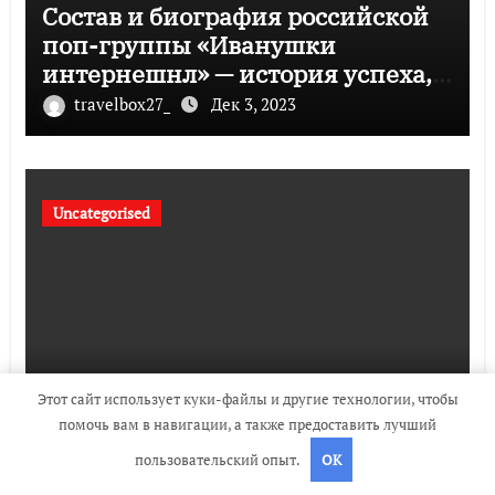
Состав и биография российской
поп-группы «Иванушки
интернешнл» — история успеха,
музыка и судьбы участников
travelbox27_
Дек 3, 2023
Uncategorised
Этот сайт использует куки-файлы и другие технологии, чтобы
помочь вам в навигации, а также предоставить лучший
Политов Владимир — узнайте все
о его биографии, возрасте и
пользовательский опыт.
OK
впечатляющих достижениях!