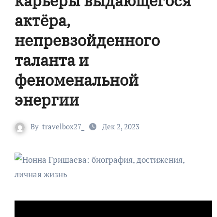
карьеры выдающегося
актёра,
непревзойденного
таланта и
феноменальной
энергии
By
travelbox27_
Дек 2, 2023