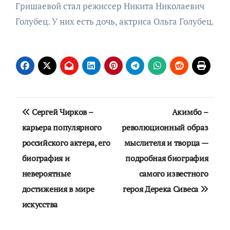
Гришаевой стал режиссер Никита Николаевич
Голубец. У них есть дочь, актриса Ольга Голубец.
Навигация
Сергей Чирков –
Акимбо –
по
карьера популярного
революционный образ
российского актера, его
мыслителя и творца —
записям
биография и
подробная биография
невероятные
самого известного
достижения в мире
героя Дерека Сивеса
искусства