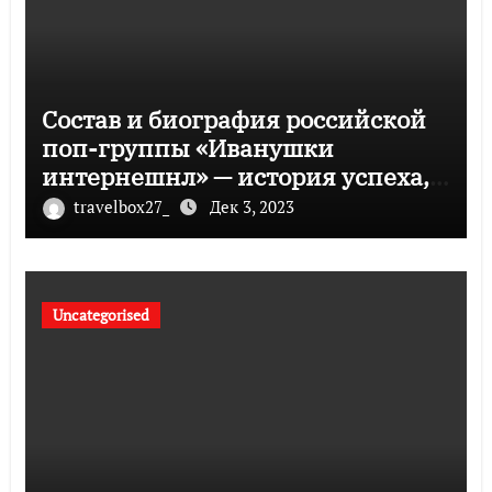
Состав и биография российской
поп-группы «Иванушки
интернешнл» — история успеха,
музыка и судьбы участников
travelbox27_
Дек 3, 2023
Uncategorised