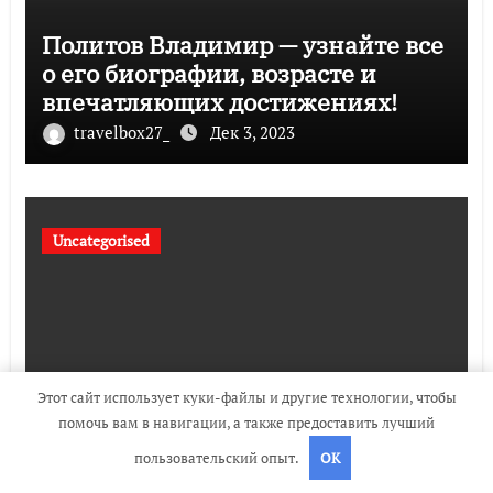
Политов Владимир — узнайте все
о его биографии, возрасте и
впечатляющих достижениях!
travelbox27_
Дек 3, 2023
Uncategorised
Этот сайт использует куки-файлы и другие технологии, чтобы
помочь вам в навигации, а также предоставить лучший
Биография Руби Роуз — успешная
пользовательский опыт.
OK
музыкальная карьера, личная