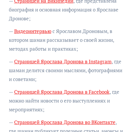
—
Страницей на Википедии
, где представлена
биография и основная информация о Ярославе
Дронове;
—
Видеоинтервью
с Ярославом Дроновым, в
котором шаман рассказывает о своей жизни,
методах работы и практиках;
—
Страницей Ярослава Дронова в Instagram
, где
шаман делится своими мыслями, фотографиями
и советами;
—
Страницей Ярослава Дронова в Facebook
, где
можно найти новости о его выступлениях и
мероприятиях;
—
Страницей Ярослава Дронова во ВКонтакте
,
где шаман публикует полезные статьи, анонсы и