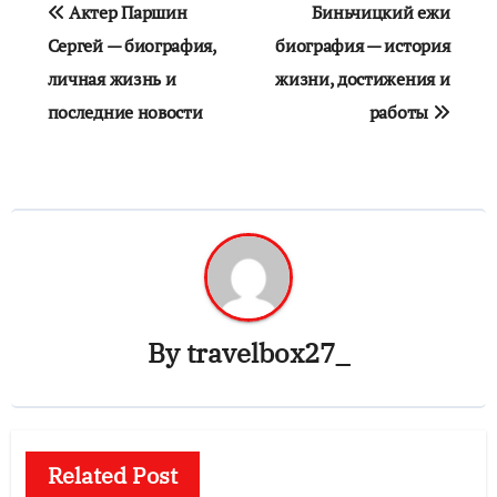
Навигация
Актер Паршин
Биньчицкий ежи
по
Сергей — биография,
биография — история
личная жизнь и
жизни, достижения и
записям
последние новости
работы
By
travelbox27_
Related Post