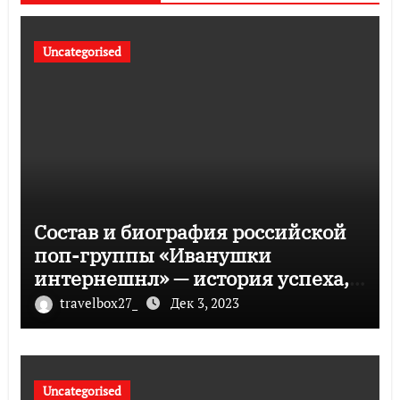
Uncategorised
Состав и биография российской
поп-группы «Иванушки
интернешнл» — история успеха,
музыка и судьбы участников
travelbox27_
Дек 3, 2023
Uncategorised