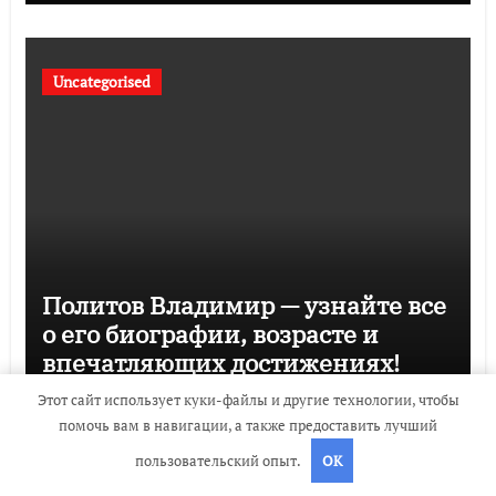
Uncategorised
Политов Владимир — узнайте все
о его биографии, возрасте и
впечатляющих достижениях!
travelbox27_
Дек 3, 2023
Этот сайт использует куки-файлы и другие технологии, чтобы
помочь вам в навигации, а также предоставить лучший
пользовательский опыт.
OK