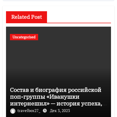
Related Post
Uncategorised
Состав и биография российской
поп-группы «Иванушки
интернешнл» — история успеха,
музыка и судьбы участников
travelbox27_
Дек 3, 2023