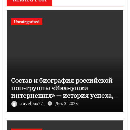
Uncategorised
Состав и биография российской
поп-группы «Иванушки
интернешнл» — история успеха,
музыка и судьбы участников
travelbox27_
Дек 3, 2023