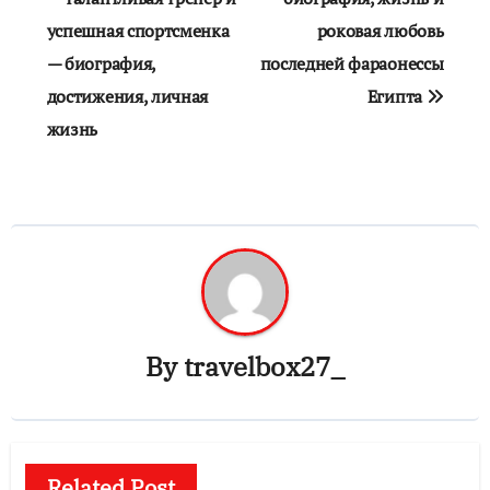
успешная спортсменка
роковая любовь
записям
— биография,
последней фараонессы
достижения, личная
Египта
жизнь
By
travelbox27_
Related Post