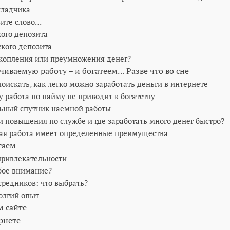
кладчика
вите слово…
ого депозита
кого депозита
акопления или преумножения денег?
иваемую работу – и богатеем… Разве что во сне
оискать, как легко можно заработать деньги в интернете
 работа по найму не приводит к богатству
льный спутник наемной работы
и повышения по службе и где заработать много денег быстро?
ная работа имеет определенные преимущества
таем
привлекательности
обое внимание?
редников: что выбрать?
олгий опыт
м сайте
рнете