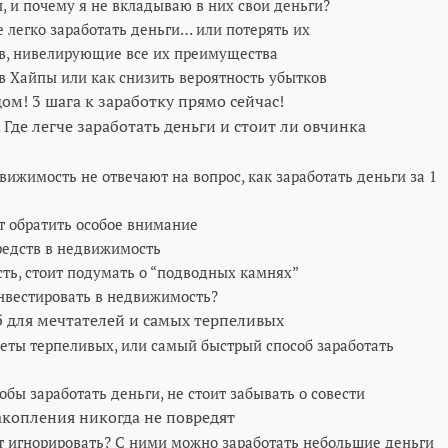
, и почему я не вкладываю в них свои деньги?
 легко заработать деньги… или потерять их
в, нивелирующие все их преимущества
 Хайпы или как снизить вероятность убытков
м! 3 шага к заработку прямо сейчас!
Где легче заработать деньги и стоит ли овчинка
ижимость не отвечают на вопрос, как заработать деньги за 1
т обратить особое внимание
едств в недвижимость
ть, стоит подумать о “подводных камнях”
инвестировать в недвижимость?
б для мечтателей и самых терпеливых
еты терпеливых, или самый быстрый способ заработать
бы заработать деньги, не стоит забывать о совести
копления никогда не повредят
т игнорировать? С ними можно заработать небольшие деньги