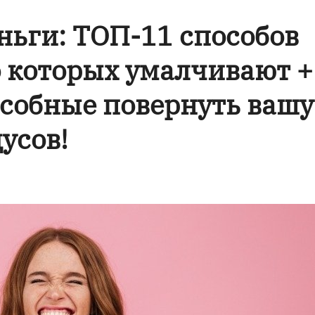
еньги: ТОП-11 способов
о которых умалчивают +
особные повернуть вашу
усов!