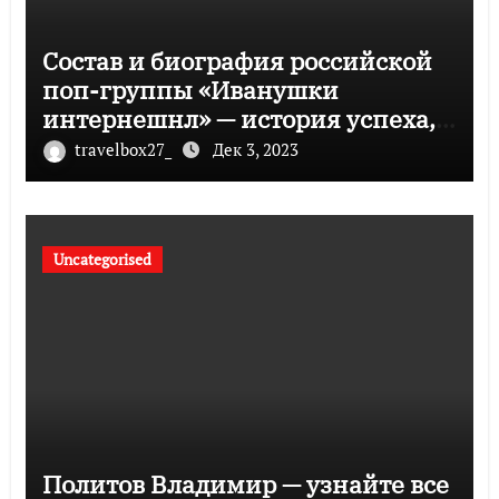
Состав и биография российской
поп-группы «Иванушки
интернешнл» — история успеха,
музыка и судьбы участников
travelbox27_
Дек 3, 2023
Uncategorised
Политов Владимир — узнайте все