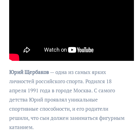
Юрий Щербаков
— одна из самых ярких
личностей российского спорта. Родился 18
апреля 1991 года в городе Москва. С самого
детства Юрий проявлял уникальные
спортивные способности, и его родители
решили, что сын должен заниматься фигурным
катанием.