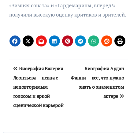
«Зимняя соната» и «Гардемарины, вперед!»
получили высокую оценку критиков и зрителей.
Навигация
Биография Валерия
Биография Ардан
по
Леонтьева — певца с
Фанни — все, что нужно
неповторимым
знать о знаменитом
записям
голосом и яркой
актере
сценической карьерой