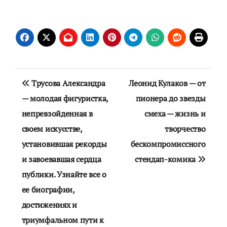
Навигация
Трусова Александра
Леонид Кулаков — от
по
— молодая фигуристка,
пионера до звезды
непревзойденная в
смеха — жизнь и
записям
своем искусстве,
творчество
установившая рекорды
бескомпромиссного
и завоевавшая сердца
стендап-комика
публики. Узнайте все о
ее биографии,
достижениях и
триумфальном пути к