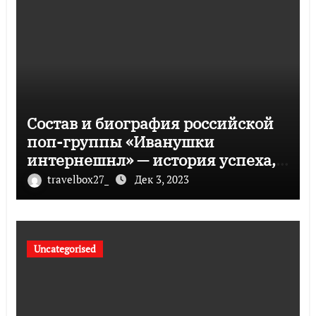
Состав и биография российской
поп-группы «Иванушки
интернешнл» — история успеха,
музыка и судьбы участников
travelbox27_
Дек 3, 2023
Uncategorised