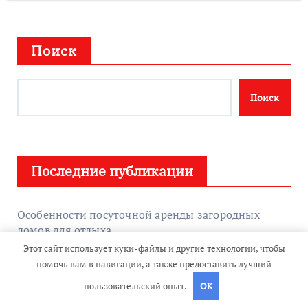
Поиск
Поиск
Последние публикации
Особенности посуточной аренды загородных
домов для отдыха
Этот сайт использует куки-файлы и другие технологии, чтобы
помочь вам в навигации, а также предоставить лучший
Особенности и типы сменных жал T10 для
паяльников и паяльных станций
пользовательский опыт.
OK