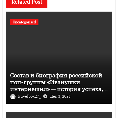
Related Post
Uncategorised
Состав и биография российской
поп-группы «Иванушки
интернешнл» — история успеха,
музыка и судьбы участников
travelbox27_
Дек 3, 2023