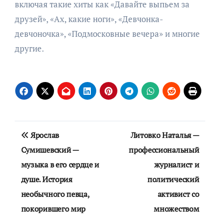
включая такие хиты как «Давайте выпьем за
друзей», «Ах, какие ноги», «Девчонка-
девчоночка», «Подмосковные вечера» и многие
другие.
Навигация
Ярослав
Литовко Наталья —
по
Сумишевский —
профессиональный
музыка в его сердце и
журналист и
записям
душе. История
политический
необычного певца,
активист со
покорившего мир
множеством