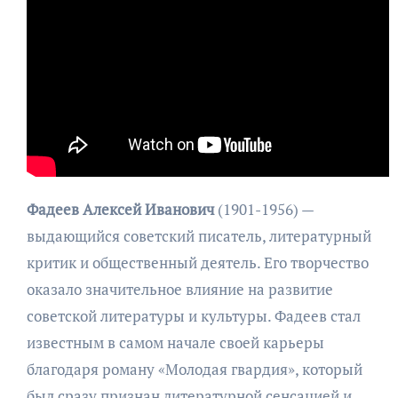
Фадеев Алексей Иванович
(1901-1956) —
выдающийся советский писатель, литературный
критик и общественный деятель. Его творчество
оказало значительное влияние на развитие
советской литературы и культуры. Фадеев стал
известным в самом начале своей карьеры
благодаря роману «Молодая гвардия», который
был сразу признан литературной сенсацией и