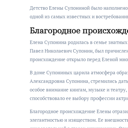
Детство Елены Супониной было наполнено м
одной из самых известных и востребованн
Благородное происхожд
Елена Супонина родилась в семье знатных
Павел Николаевич Супонин, был причислен
происхождение открыло перед Еленой множ
В доме Супониных царила атмосфера образ
Александровна Супонина, стремились дать
особое внимание книгам, музыке и театру,
способствовало ее выбору профессии актр
Благородное происхождение Елены отразило
элегантностью и изяществом. Ее внешност