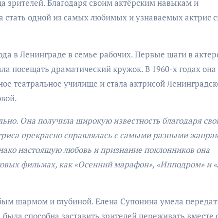
ца зрителей. Благодаря своим актёрским навыкам и
а стать одной из самых любимых и узнаваемых актрис с
ода в Ленинграде в семье рабочих. Первые шаги в акте
чала посещать драматический кружок. В 1960-х годах она
ое театральное училище и стала актрисой Ленинградск
овой.
ьно. Она получила широкую известность благодаря св
риса прекрасно справлялась с самыми разными жанра
днако настоящую любовь и признание поклонников она
льтовых фильмах, как «Осенний марафон», «Ипподром» и 
бым шармом и глубиной. Елена Супонина умела передат
а была способна заставить зрителей переживать вместе 