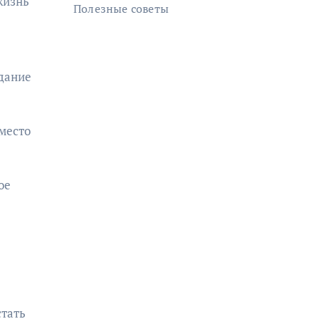
жизнь
Полезные советы
адание
место
ое
стать