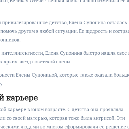
ако, Великая Отечественная война сильно изменила ее 
.
 привилегированное детство, Елена Супонина осталась
 помочь другим в любой ситуации. Ее щедрость и состр
лонников.
интеллигентности, Елена Супонина быстро нашла свое 
х ярких звезд советской сцены.
 юности Елены Супониной, которые также оказали больш
у.
й карьере
кой карьере в юном возрасте. С детства она проявляла
кли со своей матерью, которая тоже была актрисой. Эти
рческими людьми во многом сформировали ее решение 