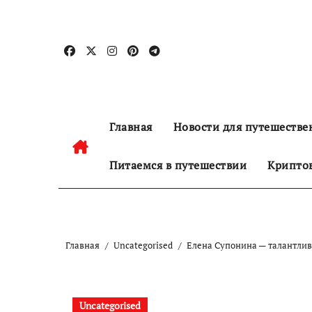
Перейти
к
содержанию
Главная
Новости для путешестве
Питаемся в путешествии
Криптов
Главная
Uncategorised
Елена Супонина — талантлива
Uncategorised