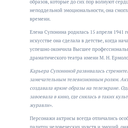
образов, которые до сих пор волнуют серд
неподдельной эмоциональности, она смогл
времени.
Елена Супонина родилась 15 апреля 1941 г
искусстве она сделала в детстве, когда на
успешно окончила Высшее профессиональн
драматического театра имени М. Н. Ермол
Карьера Супониной развивалась стремител
замечательным телевизионным ролям. Акт
создавала яркие образы на телеэкране. О
завоевала в кино, где снялась в таких ку
журавли».
Персонажи актрисы всегда отличались осо
палитру человеческих чувств и эмоций, он