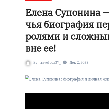
Елена Супонина —
чья биография пе
ролями и сложным
вне ее!
By
travelbox27_
Дек 2, 2023