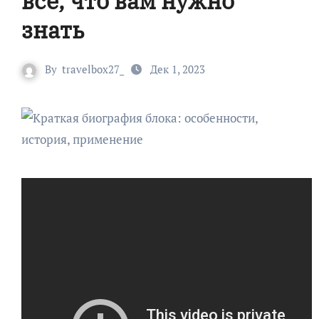
все, что вам нужно
знать
By
travelbox27_
Дек 1, 2023