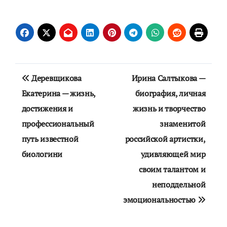
Навигация
Деревщикова
Ирина Салтыкова —
по
Екатерина — жизнь,
биография, личная
достижения и
жизнь и творчество
записям
профессиональный
знаменитой
путь известной
российской артистки,
биологини
удивляющей мир
своим талантом и
неподдельной
эмоциональностью