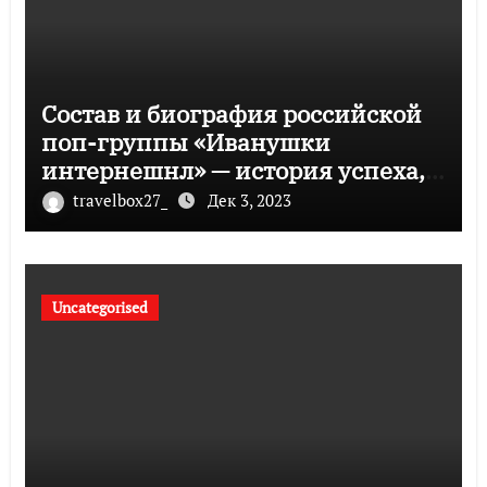
Состав и биография российской
поп-группы «Иванушки
интернешнл» — история успеха,
музыка и судьбы участников
travelbox27_
Дек 3, 2023
Uncategorised