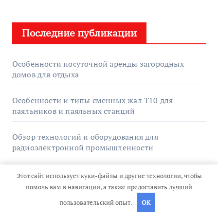
Последние публикации
Особенности посуточной аренды загородных
домов для отдыха
Особенности и типы сменных жал T10 для
паяльников и паяльных станций
Обзор технологий и оборудования для
радиоэлектронной промышленности
Технология сушки и партионного отбора
Этот сайт использует куки-файлы и другие технологии, чтобы
термодоски из ясеня
помочь вам в навигации, а также предоставить лучший
пользовательский опыт.
OK
Актуальные способы приобретения