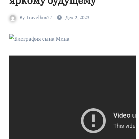
яркому будущему
By
travelbox27_
Дек 2, 2023