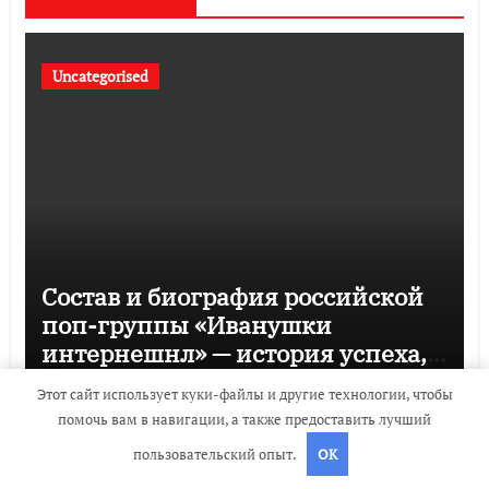
Uncategorised
Состав и биография российской
поп-группы «Иванушки
интернешнл» — история успеха,
музыка и судьбы участников
travelbox27_
Дек 3, 2023
Этот сайт использует куки-файлы и другие технологии, чтобы
помочь вам в навигации, а также предоставить лучший
пользовательский опыт.
OK