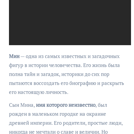
Мин
— одна из самых известных и загадочных
фигур в истории человечества. Его жизнь была
полна тайн и загадок, историки до сих пор
пытаются воссоздать его биографию и раскрыть
его настоящую личность.
Сын Мина,
имя которого неизвестно
, был
рожден в маленьком городке на окраине
древней империи. Его родители, простые люди,
никогда не мечтали о славе и величии. Но