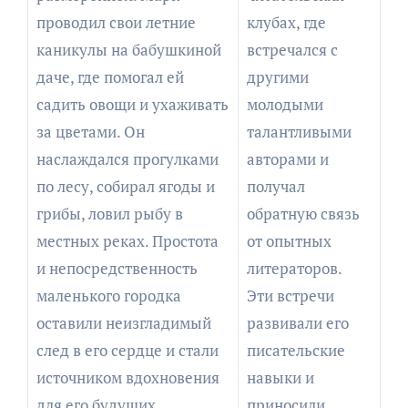
проводил свои летние
клубах, где
каникулы на бабушкиной
встречался с
даче, где помогал ей
другими
садить овощи и ухаживать
молодыми
за цветами. Он
талантливыми
наслаждался прогулками
авторами и
по лесу, собирал ягоды и
получал
грибы, ловил рыбу в
обратную связь
местных реках. Простота
от опытных
и непосредственность
литераторов.
маленького городка
Эти встречи
оставили неизгладимый
развивали его
след в его сердце и стали
писательские
источником вдохновения
навыки и
для его будущих
приносили