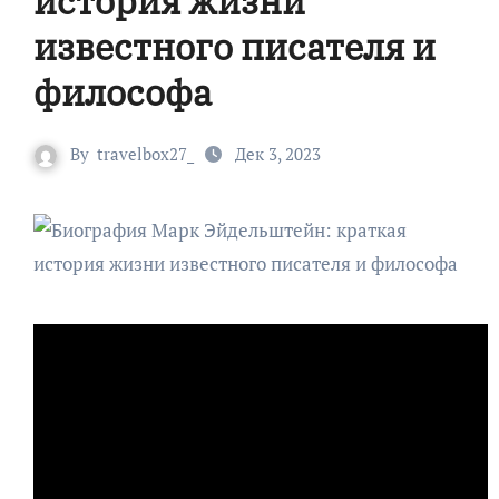
история жизни
известного писателя и
философа
By
travelbox27_
Дек 3, 2023