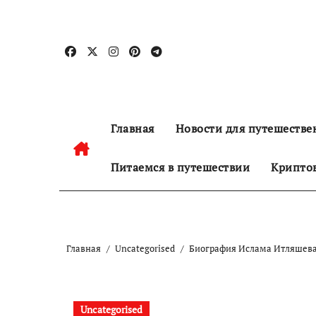
Перейти
к
содержанию
Главная
Новости для путешестве
Питаемся в путешествии
Криптов
Главная
Uncategorised
Биография Ислама Итляшева —
Uncategorised