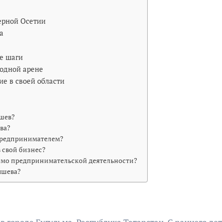
ерной Осетии
а
е шаги
одной арене
е в своей области
шев?
ва?
предпринимателем?
 свой бизнес?
имо предпринимательской деятельности?
яшева?