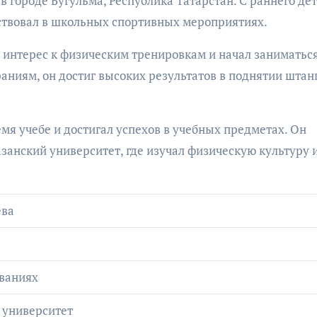
в городе Бугульма, Республика Татарстан. С раннего де
аствовал в школьных спортивных мероприятиях.
 интерес к физическим тренировкам и начал заниматьс
раниям, он достиг высоких результатов в поднятии штан
мя учебе и достигал успехов в учебных предметах. Он
азанский университет, где изучал физическую культуру 
ева
ованиях
 университет