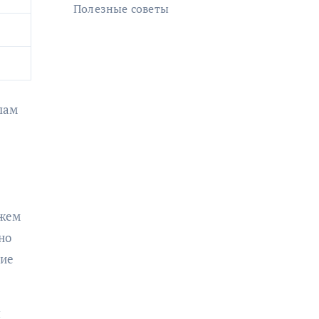
Полезные советы
лам
ежем
но
ние
я