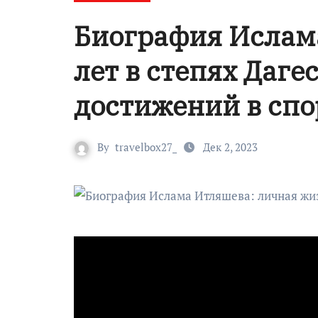
Биография Ислама
лет в степях Даге
достижений в спо
By
travelbox27_
Дек 2, 2023