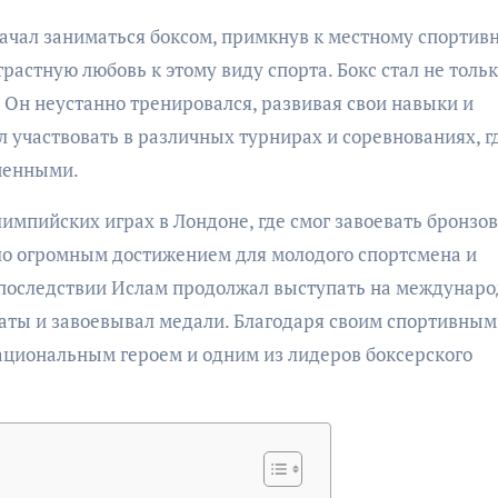
ачал заниматься боксом, примкнув к местному спортив
растную любовь к этому виду спорта. Бокс стал не толь
 Он неустанно тренировался, развивая свои навыки и
л участвовать в различных турнирах и соревнованиях, гд
еченными.
импийских играх в Лондоне, где смог завоевать бронзо
ало огромным достижением для молодого спортсмена и
 Впоследствии Ислам продолжал выступать на междунар
таты и завоевывал медали. Благодаря своим спортивным
ациональным героем и одним из лидеров боксерского