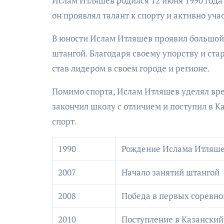
Ислам Итляшев родился 12 июня 1990 года 
он проявлял талант к спорту и активно уч
В юности Ислам Итляшев проявил большой
штангой. Благодаря своему упорству и ста
став лидером в своем городе и регионе.
Помимо спорта, Ислам Итляшев уделял вре
закончил школу с отличием и поступил в К
спорт.
1990
Рождение Ислама Итляш
2007
Начало занятий штангой
2008
Победа в первых соревн
2010
Поступление в Казанский