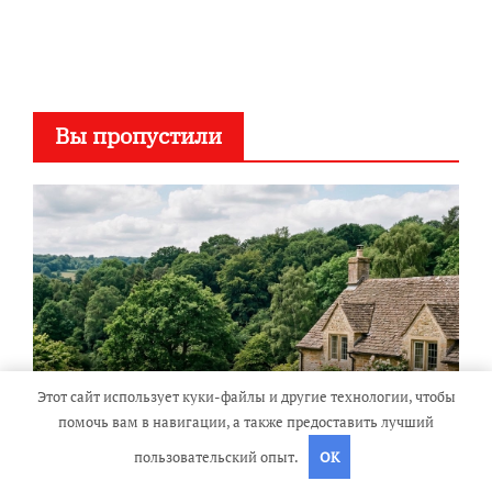
Вы пропустили
Этот сайт использует куки-файлы и другие технологии, чтобы
Особенности посуточной
помочь вам в навигации, а также предоставить лучший
аренды загородных домов для
пользовательский опыт.
OK
отдыха