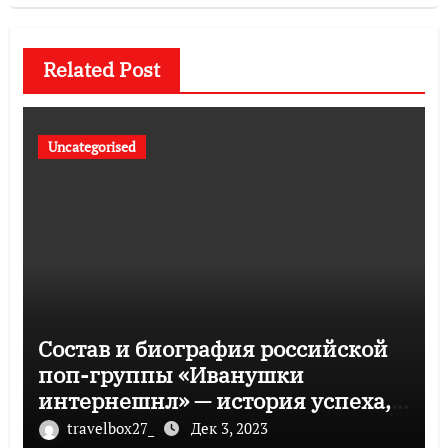
Related Post
Uncategorised
Состав и биография российской
поп-группы «Иванушки
интернешнл» — история успеха,
музыка и судьбы участников
travelbox27_
Дек 3, 2023