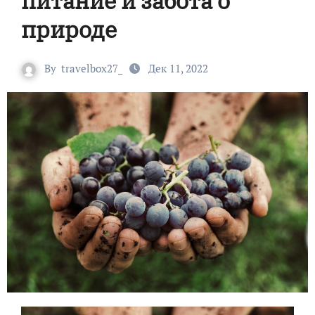
питание и забота о
природе
By
travelbox27_
Дек 11, 2022