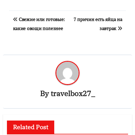
Навигация
Свежие или готовые:
7 причин есть яйца на
по
какие овощи полезнее
завтрак
записям
By
travelbox27_
Related Post