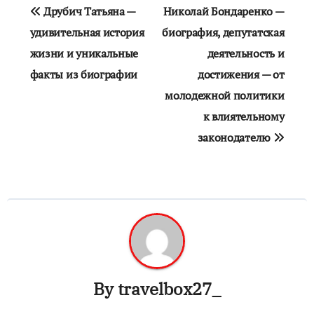
Навигация
Друбич Татьяна —
Николай Бондаренко —
по
удивительная история
биография, депутатская
жизни и уникальные
деятельность и
записям
факты из биографии
достижения — от
молодежной политики
к влиятельному
законодателю
By
travelbox27_