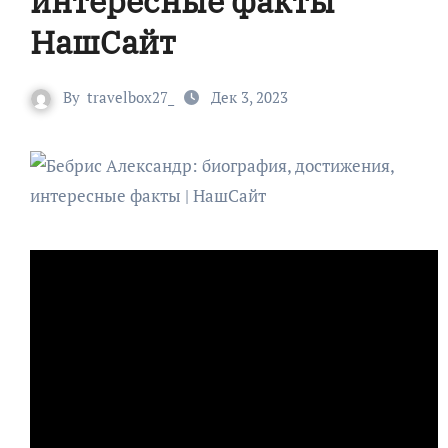
интересные факты
НашСайт
By
travelbox27_
Дек 3, 2023