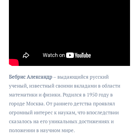
Бебрис Александр
– выдающийся русский
ученый, известный своими вкладами в области
математики и физики. Родился в 1950 году в
городе Москва. От раннего детства проявлял
огромный интерес к наукам, что впоследствии
сказалось на его уникальных достижениях и
положении в научном мире.