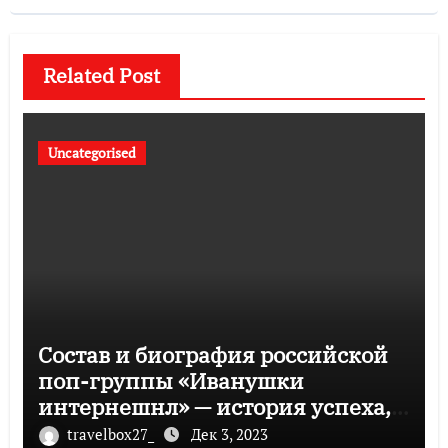
Related Post
Uncategorised
Состав и биография российской
поп-группы «Иванушки
интернешнл» — история успеха,
музыка и судьбы участников
travelbox27_
Дек 3, 2023