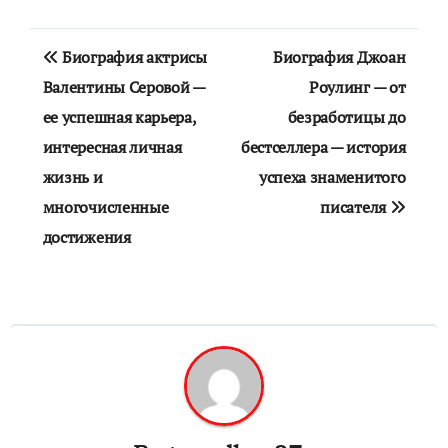
Навигация
Биография актрисы
Биография Джоан
по
Валентины Серовой —
Роулинг — от
ее успешная карьера,
безработицы до
записям
интересная личная
бестселлера — история
жизнь и
успеха знаменитого
многочисленные
писателя
достижения