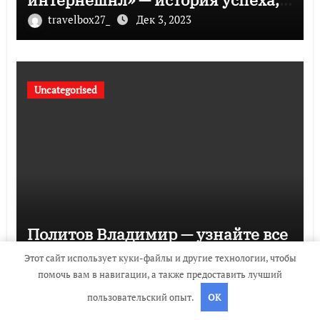
музыка и судьбы участников
travelbox27_
Дек 3, 2023
Uncategorised
Политов Владимир — узнайте все
о его биографии, возрасте и
Этот сайт использует куки-файлы и другие технологии, чтобы
впечатляющих достижениях!
помочь вам в навигации, а также предоставить лучший
travelbox27_
Дек 3, 2023
пользовательский опыт.
OK