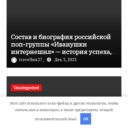
Состав и биография российской
поп-группы «Иванушки
интернешнл» — история успеха,
музыка и судьбы участников
travelbox27_
Дек 3, 2023
Uncategorised
Этот сайт использует куки-файлы и другие технологии, чтобы
помочь вам в навигации, а также предоставить лучший
пользовательский опыт.
OK