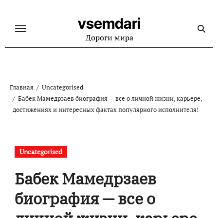
Перейти
к
vsemdari
содержанию
Дороги мира
Главная
Uncategorised
Бабек Мамедрзаев биография — все о личной жизни, карьере,
достижениях и интересных фактах популярного исполнителя!
Uncategorised
Бабек Мамедрзаев
биография — все о