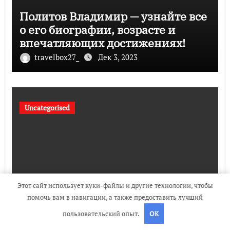
Политов Владимир — узнайте все
о его биографии, возрасте и
впечатляющих достижениях!
travelbox27_
Дек 3, 2023
Uncategorised
Этот сайт использует куки-файлы и другие технологии, чтобы
помочь вам в навигации, а также предоставить лучший
Биография Руби Роуз — успешная
пользовательский опыт.
OK
музыкальная карьера, личная