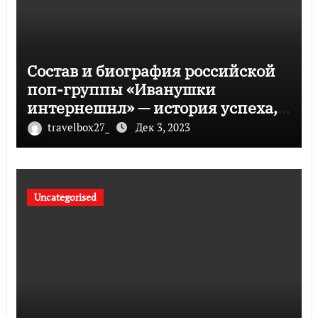
Состав и биография российской
поп-группы «Иванушки
интернешнл» — история успеха,
музыка и судьбы участников
travelbox27_
Дек 3, 2023
Uncategorised