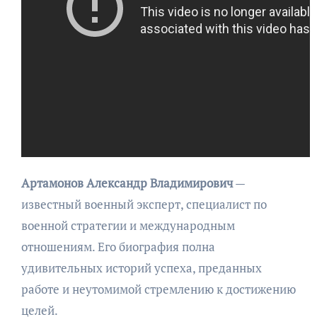
Артамонов Александр Владимирович
—
известный военный эксперт, специалист по
военной стратегии и международным
отношениям. Его биография полна
удивительных историй успеха, преданных
работе и неутомимой стремлению к достижению
целей.