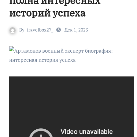
полна интересных
историй успеха
By
travelbox27_
Дек 1, 2023