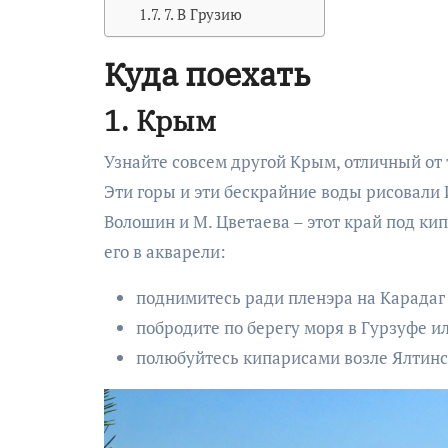
7. В Грузию
Куда поехать
1. Крым
Узнайте совсем другой Крым, отличный от 
Эти горы и эти бескрайние воды рисовали И
Волошин и М. Цветаева – этот край под ки
его в акварели:
поднимитесь ради пленэра на Карадаг
побродите по берегу моря в Гурзуфе и
полюбуйтесь кипарисами возле Ялтинс