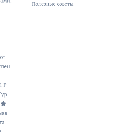
лами:
Полезные советы
от
упен
1 ₽
Тур
0
вая
та
₽