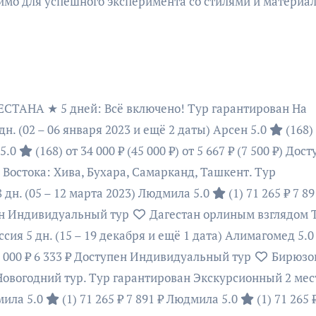
димо для успешного эксперимента со стилями и материа
НА ★ 5 дней: Всё включено! Тур гарантирован На
 дн.
(02 – 06 января 2023 и ещё 2 даты)
Арсен 5.0
(168)
5.0
(168)
от 34 000 ₽
(45 000 ₽)
от 5 667 ₽
(7 500 ₽)
Дост
Востока: Хива, Бухара, Самарканд, Ташкент. Тур
8 дн.
(05 – 12 марта 2023)
Людмила 5.0
(1)
71 265 ₽
7 89
н Индивидуальный тур
Дагестан орлиным взглядом 
оссия
5 дн.
(15 – 19 декабря и ещё 1 дата)
Алимагомед 5.
 000 ₽
6 333 ₽
Доступен Индивидуальный тур
Бирюзо
 Новогодний тур. Тур гарантирован Экскурсионный 2 мес
ила 5.0
(1)
71 265 ₽
7 891 ₽
Людмила 5.0
(1)
71 265 