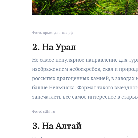
Фото: крым-для-вас.рф
2. На Урал
Не самое популярное направление для тур
изображением небоскребов, скал и природ
россыпях драгоценных камней, в заводах 
башне Невьянска. Формат такого выездного
запечатлеть всё самое интересное в старых
Фото: stihi.ru
3. На Алтай