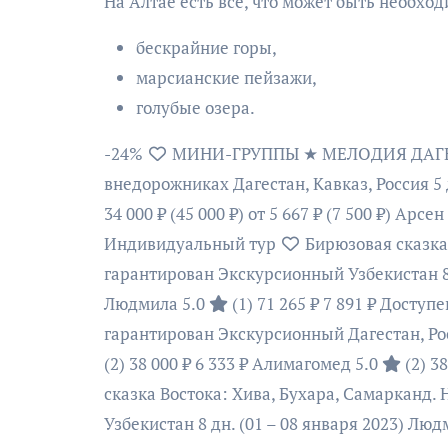
На Алтае есть все, что может быть необхо
бескрайние горы,
марсианские пейзажи,
голубые озера.
-24%
МИНИ-ГРУППЫ ★ МЕЛОДИЯ ДАГЕСТА
внедорожниках Дагестан, Кавказ, Россия
5
34 000 ₽
(45 000 ₽)
от 5 667 ₽
(7 500 ₽)
Арсен 
Индивидуальный тур
Бирюзовая сказка 
гарантирован Экскурсионный Узбекистан
Людмила 5.0
(1)
71 265 ₽
7 891 ₽
Доступе
гарантирован Экскурсионный Дагестан, Р
(2)
38 000 ₽
6 333 ₽
Алимагомед 5.0
(2)
38
сказка Востока: Хива, Бухара, Самарканд.
Узбекистан
8 дн.
(01 – 08 января 2023)
Людм