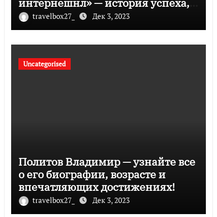
интернешнл» — история успеха,
музыка и судьбы участников
travelbox27_
Дек 3, 2023
Uncategorised
Политов Владимир — узнайте все
о его биографии, возрасте и
впечатляющих достижениях!
travelbox27_
Дек 3, 2023