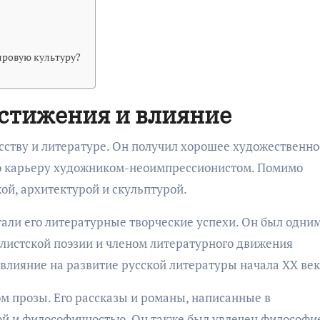
ировую культуру?
остижения и влияние
усству и литературе. Он получил хорошее художественно
ю карьеру художником-неоимпрессионистом. Помимо
й, архитектурой и скульптурой.
ли его литературные творческие успехи. Он был одним
листской поэзии и членом литературного движения
влияние на развитие русской литературы начала XX век
ом прозы. Его рассказы и романы, написанные в
ой и философичностью. Он также был увлечен философи