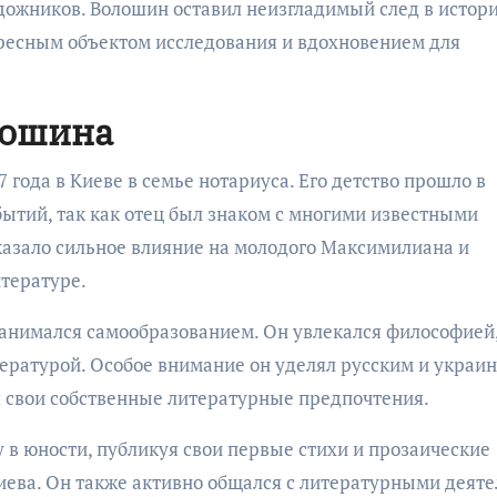
удожников. Волошин оставил неизгладимый след в истор
ересным объектом исследования и вдохновением для
лошина
года в Киеве в семье нотариуса. Его детство прошло в
ытий, так как отец был знаком с многими известными
оказало сильное влияние на молодого Максимилиана и
итературе.
анимался самообразованием. Он увлекался философией
тературой. Особое внимание он уделял русским и украи
я свои собственные литературные предпочтения.
 в юности, публикуя свои первые стихи и прозаические
иева. Он также активно общался с литературными деят