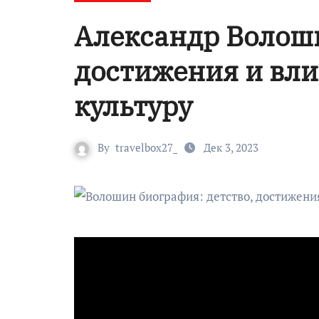
Александр Волоши
достижения и вл
культуру
By
travelbox27_
Дек 3, 2023