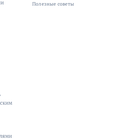
ии
Полезные советы
,
нским
елями