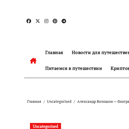
Перейти
к
содержанию
Главная
Новости для путешестве
Питаемся в путешествии
Криптов
Главная
Uncategorised
Александр Волошин — биогра
Uncategorised