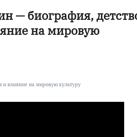
н — биография, детств
ияние на мировую