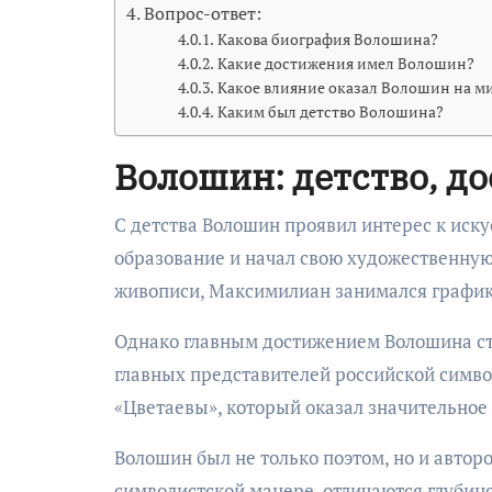
Вопрос-ответ:
Какова биография Волошина?
Какие достижения имел Волошин?
Какое влияние оказал Волошин на м
Каким был детство Волошина?
Волошин: детство, д
С детства Волошин проявил интерес к иск
образование и начал свою художественну
живописи, Максимилиан занимался графико
Однако главным достижением Волошина ста
главных представителей российской симво
«Цветаевы», который оказал значительное 
Волошин был не только поэтом, но и автор
символистской манере, отличаются глубин