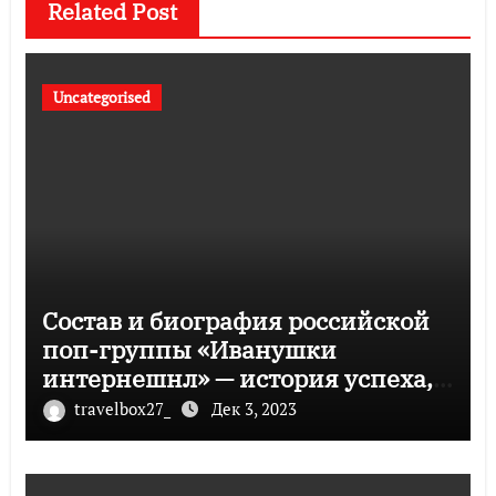
Related Post
Uncategorised
Состав и биография российской
поп-группы «Иванушки
интернешнл» — история успеха,
музыка и судьбы участников
travelbox27_
Дек 3, 2023