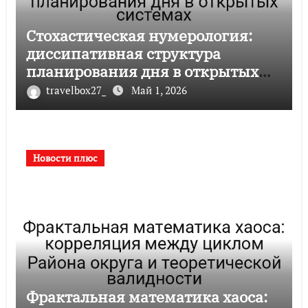
Стохастическая нумерология:
диссипативная структура
планирования дня в открытых
системах
travelbox27_
Май 1, 2026
Новости плюс
Фрактальная математика хаоса: