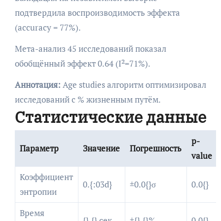
подтвердила воспроизводимость эффекта
(accuracy = 77%).
Мета-анализ 45 исследований показал
обобщённый эффект 0.64 (I²=71%).
Аннотация:
Age studies алгоритм оптимизировал
исследований с % жизненным путём.
Статистические данные
p-
Параметр
Значение
Погрешность
value
Коэффициент
0.{:03d}
±0.0{}σ
0.0{}
энтропии
Время
{}.{} сек
±{}.{}%
0.0{}