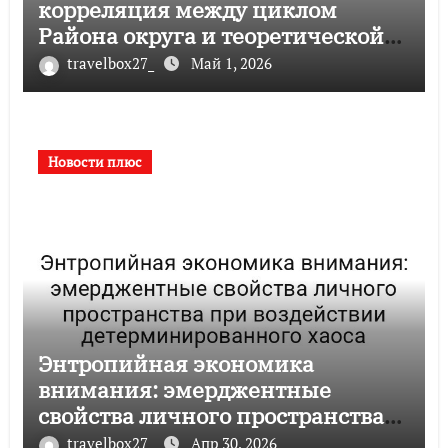
корреляция между циклом
Района округа и теоретической
валидности
travelbox27_
Май 1, 2026
Новости плюс
Энтропийная экономика
внимания: эмерджентные
свойства личного пространства
при воздействии
travelbox27_
Апр 30, 2026